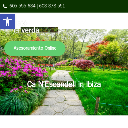
605 555 684 | 608 878 551
Open toolbar
Asesoramiento Online
Ca N’Escandell in Ibiza