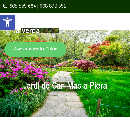
605 555 684 | 608 878 551
Obre la barra d'eines
Asesoramiento Online
Jardí de Can Mas a Piera